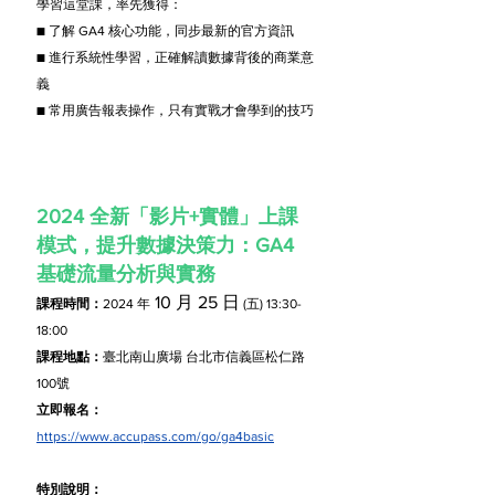
學習這堂課，率先獲得：
■ 了解 GA4 核心功能，同步最新的官方資訊
■ 進行系統性學習，正確解讀數據背後的商業意
義
■ 常用廣告報表操作，只有實戰才會學到的技巧
2024 全新「影片+實體」上課
模式，提升數據決策力：GA4 
基礎流量分析與實務
 10 月 25 日
課程時間：
2024 年
 (五) 13:30-
18:00
課程地點：
臺北南山廣場 台北市信義區松仁路
100號
立
即報名：
https://www.accupass.com/go/ga4basic
特別說明：