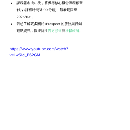
課程報名成功後，將獲得核心概念課程預習
影片 (課程時間近 90 分鐘)，觀看期限至 
2025/1/31。
若想了解更多關於 iProspect 的服務與行銷
觀點資訊，歡迎關
注
官方頻道
與
社群帳號
。
https://www.youtube.com/watch?
v=Lw51d_F62GM