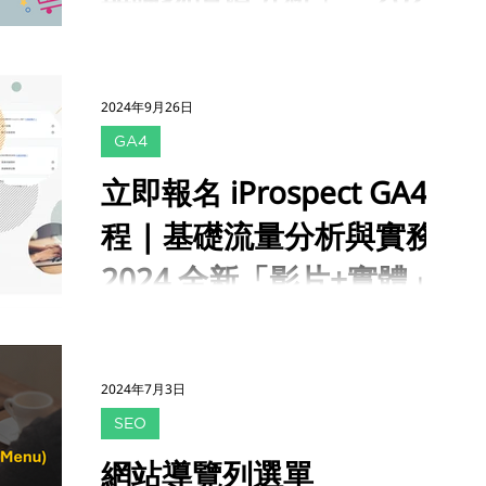
料基礎 ，以 支援 AI 系統進行分析、學習與決策
全新影片預習+現場實作
📍 GA4 電商流量分析開課中：
。 在 Google 生態系的應用情境中，數據力並
https://www.accupass.com/go/ga4ec 📍 提
非單一工具或設定，而是 涵蓋資料蒐集、傳
供給電商產業行銷人員的 GA4 課程，透過影片
遞、整合與品質管理等多個層面 。當資料架構
2024年9月26日
+實體的雙模式課程，獲得最實用的GA4分析技
與設定較為完整時，AI 系統較有條件取得足夠
GA4
巧與追蹤規劃方法，全面提升行銷分析專業能
且一致的訊號，進行相對穩定的判斷與優化；反
力。 📍 課程特色 結合電商行銷情境： 全面了解
之，若資料缺漏或品質不一，則可能限制自動化
立即報名 iProspect GA4 課
電商事件規劃與進階報表分析，提升數位專業能
成效，影響對應的商業投資報酬率。 強化數據
程 | 基礎流量分析與實務 |
力。 全新「影片+實體」上課模式： 課前提供
力的核心在於 資料基礎的整合與運用 ，從實務
通識課程影片，自行掌控學習進度與上課時間；
角度來看，可分為以下兩個層面： Step 1. 整合
2024 全新「影片+實體」
進階課程(包含事件追蹤與報表分析) 以實作演練
多元資料來源 ，包括網站
為主，加深學習效果 。 全團隊認證： 專業 GA4
上課模式，提升數據決策力
2024 全新 Google Analytics 4 開課報名中：
認證講師與助教，完課場次20+，課程緊扣
https://www.accupass.com/go/ga4basic 對
Google 官方發布最新進度。 2024 GA4 流量分
於專注績效優化和成效分析的公司來說，GA4
析實務 | 電商專屬「使用者追蹤與購物情境分
2024年7月3日
可以利用一套有規則且通用的方式，來幫助品牌
析」 課程時間： 2024 年 11 月 29 日 (五)
SEO
更好的找到流量與收益成長的機會。 iProspect
13:30-18:00 課程地點 ：南山廣場 台北市信義
建立「影片+實體」的雙模式課程，深入淺出地
區松仁路100號 限額報名 ：
網站導覽列選單
帶您探索 GA4，從基礎核心概念到實務報表分