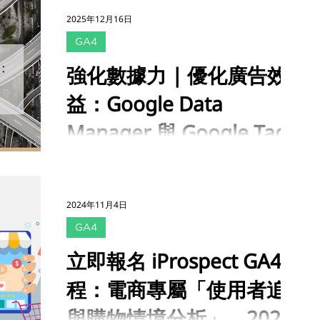
點
重要性，並簡介 Google 近期推出的「 Google
以運用更科學的分析手段，將線下數據搭配
2025年12月16日
Data Manager 」 以及「 Google Tag
GA4 渠道流量 ，來驅動後續的轉換分析。
GA4
Gateway 」之核心定位與價值。 延續前文脈
Google 正式發布 Meridian ( MMM 開源行銷
絡，本文將進一步說明 Google Data Manager
組合模型) ，開放給廣告客戶存取 MMM 平台資
強化數據力 | 優化廣告效
的操作介面、主要功能，以及匯入與整合額外資
料帳戶 【三月：體驗升級與 AI 搜尋架構的全面
益：Google Data
料的方法 ；接著解析 Google Tag Gateway 的
進化】 虛擬體驗與新一代 Gemini 模型的整
不同運作架構與實務細節 ，協助企業評估並選
合，提升了用戶意圖的理解力，這也要求品牌在
Manager 與 Google Tag
擇適合自身需求的設定方式。 < Google Data
內容與 Feed 管理 上必須更
Manager > 1. Google Data Manager 介面
Gateway 介紹
AI 時代快速革新工具與演算法，同時廣告主面
Google Data Manager UI 內建於 Google Ads
臨 更碎片化的資訊 和 更高的整合難度 ； 數據
中，提供使用者一個集中化介面，可 一站式瀏
的完整性與可用性 ，將會直接影響最終商業成
覽與管理所有資料來源 。 2. Google Data
2024年11月4日
效。 本文將闡述 數據力的重要應用 ，並說明
Manager 功能介紹 Google Data Manager 內
GA4
Google 近期推出「 Google Data Manager 」
建診斷與建議功能 ，協助廣告主分析資料、挖
以及「 Google Tag Gateway 」的核心定位與
掘優化機會，進而提升廣告投放效益。 3.
立即報名 iProspect GA4 課
價值。作為廣告主在資料整合傳輸與第一方數據
Google
程：電商專屬「使用者追蹤
管理上的實務應用，可以作為資料管理策略的參
考。 廣告數據力 「數據力」的本質是 全面完整
與購物情境分析」，2024
的資料設置 ，幫廣告主 打好可被有效運用的資