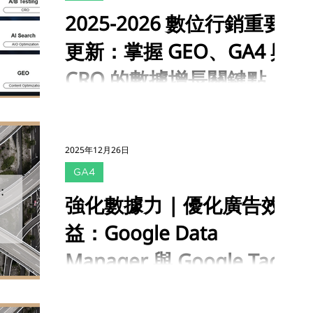
2025-2026 數位行銷重要
更新：掌握 GEO、GA4 與
CRO 的數據增長關鍵點
2025 年對數位行銷人來說，是 AI 從話題走向實
戰的關鍵元年。這一年，有無數關於 AI 的技術
公告與功能更新，核心目標都是為了讓品牌在破
2025年12月26日
碎的數據中更精準地掌握使用者意圖。隨著搜尋
GA4
模式的進化與隱私政策的變革，若能將這些新科
技轉化為品牌實質的廣告增長動能，就能在變動
強化數據力 | 優化廣告效
的數位環境中，穩健地為品牌佈局長期的增長紅
益：Google Data
利。 一起回顧 2025 至 2026 年的重要趨勢，同
時思考如何在高階數據整合與歸因分析的架構
Manager 與 Google Tag
下，利用 AI 搜尋搭配 Feed 管理、與精準數據
分析，驅動 CRO 效益，在不斷變化的環境中穩
Gateway 的導入與設定重
在上一篇文章中 ( https://reurl.cc/2l7M06 )，
紮穩打。 2025 Q1 【一月：數據決策與歸因透
我們闡述了企業 強化數據力以優化廣告效益 的
明化的新起點】 透過開源模型的應用，品牌得