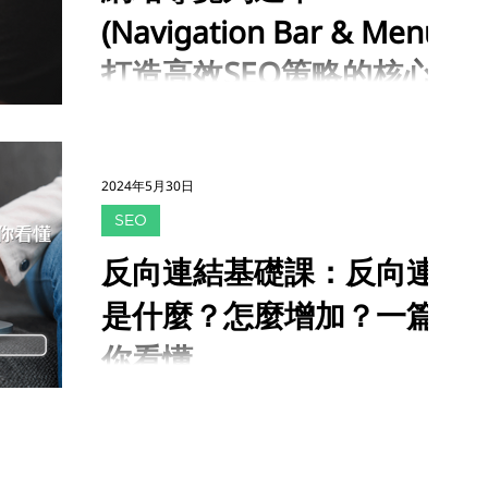
https://www.accupass.com/go/ga4ec 適合對
(Navigation Bar & Menu):
析，立即學習精準追蹤用戶行為，打造數據驅動
象： 【行銷規劃決策者】需要更多消費者行為
的行銷策略。 學習這堂課，率先獲得： ■ 了解
數據洞察，評估行銷策略 【數位廣
打造高效SEO策略的核心
GA4 核心功能，同步最新的官方資訊 ■ 進行系
統性學習，正確解讀數據背後的商業意義 ■ 常
對於現今的多數網站，網站導覽已經成為相當重
用廣告報表操作，只有實戰才會學到的技巧
要的元素，對使用者體驗，Google索引，以及
2024 全新「影片+實體」上課模式，提升數據
關鍵字經營影響SEO的元素都有明顯的正面效
決策力：GA4 基礎流量分析與實務 課程時間：
2024年5月30日
益，作為SEO優化中相當有用，卻常被忽略的網
2024 年 10 月 25 日 (五) 13:30-18:00 課程地
SEO
站元素。本篇文章將說明網站導覽對於SEO的影
點： 臺北南山廣場 台北市信義區松仁路100號
響，如何優化網站導覽，並從SEO層面探討前端
立 即報名：
反向連結基礎課：反向連結
與後端所渲染導覽之間的差異。 導覽列選單
https://www.accupass.com/go/ga4basic 特
(Navigation Bar，Navigation Menu)是什麼？
是什麼？怎麼增加？一篇帶
別說明： 本堂課程以 媒體投廣成效、表單成效
導覽列與導覽選單是使用者以及搜尋引擎瀏覽網
等情境為主，
你看懂
站內容時的導覽地圖，通常位於網站的頂部或側
邊，以水平或垂直的方式列出網站的主要分類和
反向連結是什麼？反向連結在 SEO 中扮演什麼
頁面，能幫助使用者能快速瀏覽網站架構並導覽
樣的角色？可不可以買反向連結？本文將一次回
到其他頁面。 導覽種類 常見的導覽種類則有導
答這些問題，並分享SEO反向連結建立技巧與分
覽列(Navigation Bar)，導覽選單 (Navigation
析工具！ 一、反向連結是什麼？ 反向連結
Menu)，以及適用於移動端的漢堡選單