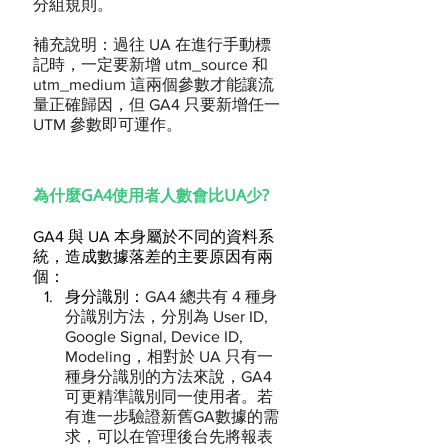
分組規則。
補充說明：過往 UA 在進行手動標
記時，一定要新增 utm_source 和 
utm_medium 這兩個參數才能讓流
量正確歸因，但 GA4 只要新增任一 
UTM 參數即可運作。
為什麼GA4使用者人數會比UA少?
GA4 與 UA 本身屬於不同的資料系
統，造成數據落差的主要原因有兩
個：
身分識別：
GA4 總共有 4 種身
分識別方法，分別為 User ID, 
Google Signal, Device ID, 
Modeling，相對於 UA 只有一
種身分識別的方法來說，GA4 
可更精準識別同一使用者。若
有進一步驗證新舊GA數據的需
求，可以在管理後台先將報表