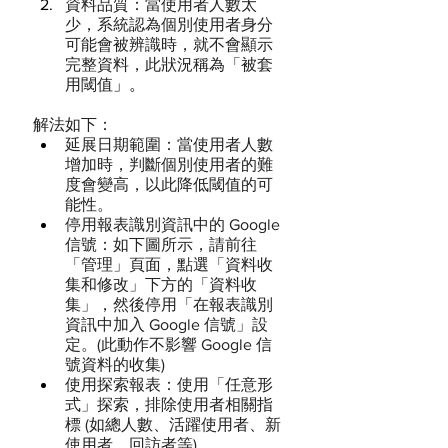
資料品質：當使用者人數太
少，系統認為個別使用者身分
可能會被辨識時，就不會顯示
完整資料，此狀況稱為「被套
用閾值
」
。
解法如下：
延展日期範圍：當使用者人數
增加時，判斷個別使用者的難
度會變高，以此降低閾值的可
能性。
停用報表識別資訊中的 Google 
信號：如下圖所示，請前往
「管理」頁面，點選「資料收
集和修改」下方的「資料收
集」，然後停用「在報表識別
資訊中加入 Google 信號」設
定。(此動作不影響 Google 信
號資料的收集)
使用探索報表：使用「任意形
式」探索，排除使用者相關指
標 (如總人數、活躍使用者、新
使用者、回訪者等) 。