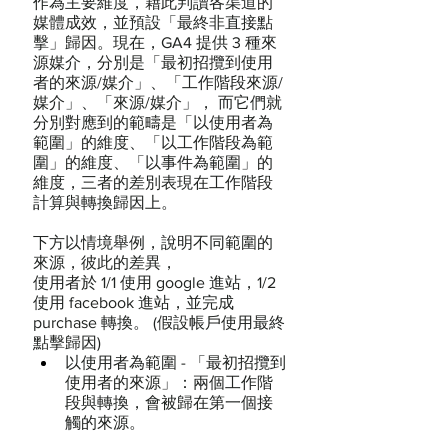
作為主要維度，藉此判讀各渠道的
媒體成效，並預設「最終非直接點
擊」歸因。現在，GA4 提供 3 種來
源媒介，分別是「最初招攬到使用
者的來源/媒介」、「工作階段來源/
媒介」、「來源/媒介」， 而它們就
分別對應到的範疇是「以使用者為
範圍」的維度、「以工作階段為範
圍」的維度、「以事件為範圍」的
維度，三者的差別表現在工作階段
計算與轉換歸因上。
下方以情境舉例，說明不同範圍的
來源，彼此的差異，
使用者於 1/1 使用 google 進站，1/2 
使用 facebook 進站，並完成 
purchase 轉換。 (假設帳戶使用最終
點擊歸因)
以使用者為範圍 - 「最初招攬到
使用者的來源」：兩個工作階
段與轉換，會被歸在第一個接
觸的來源。