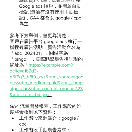
歸因資料流量，因此若有串接 
Google ads 帳戶，並開啟自動
標記 (無論有沒有使用手動標
記)，GA4 都會以 google / cpc 
為主。
參考下方舉例，會更為清楚：
客戶在廣告平台 google ads 執行一
檔搜尋廣告活動，廣告活動命名為
「abc_202401」，關鍵字為
「bingo」，實際點擊廣告後呈現的
網址為「
https://example.com?
gclid=a1b2d3-
e5f6g7_h8i9_xyz&utm_source=goo
gle&utm_medium=paid&utm_camp
aign=abc&utm_content=product123
&utm_term=bingo
」
GA4 流量開發報表，工作階段的維
度將會收到以下資料： 
工作階段來源媒介：google / 
cpc
工作階段手動廣告素材：