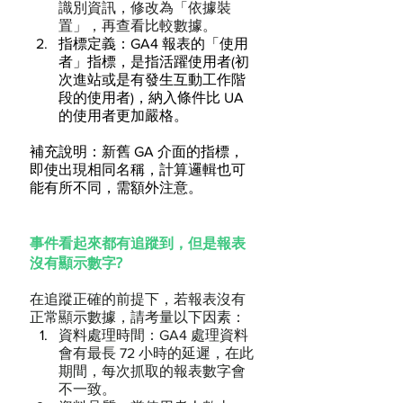
識別資訊，修改為「依據裝
置」，再查看比較數據。
指標定義：GA4 報表的「使用
者」指標，是指活躍使用者(初
次進站或是有發生互動工作階
段的使用者)，納入條件比 UA 
的使用者更加嚴格。
補充說明：新舊 GA 介面的指標，
即使出現相同名稱，計算邏輯也可
能有所不同，需額外注意。
事件看起來都有追蹤到，但是報表
沒有顯示數字?
在追蹤正確的前提下，若報表沒有
正常顯示數據，請考量以下因素：
資料處理時間：GA4 處理資料
會有最長 72 小時的延遲，在此
期間，每次抓取的報表數字會
不一致。