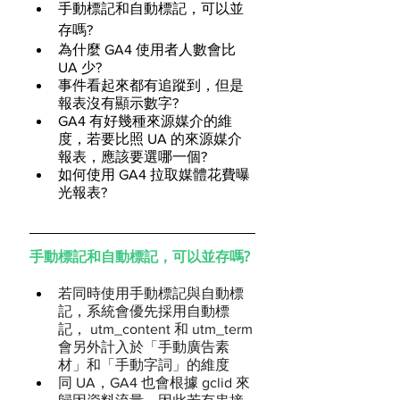
手動標記和自動標記，可以並
存嗎?
為什麼 GA4 使用者人數會比 
UA 少?
事件看起來都有追蹤到，但是
報表沒有顯示數字?
GA4 有好幾種來源媒介的維
度，若要比照 UA 的來源媒介
報表，應該要選哪一個?
如何使用 GA4 拉取媒體花費曝
光報表?
手動標記和自動標記，可以並存嗎?
若同時使用手動標記與自動標
記，系統會優先採用自動標
記， utm_content 和 utm_term
會另外計入於「手動廣告素
材」和「手動字詞」的維度
同 UA，GA4 也會根據 gclid 來